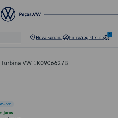
0
Nova Serrana
Entre/registre-se
de Turbina VW 1K0906627B
10% OFF
m juros