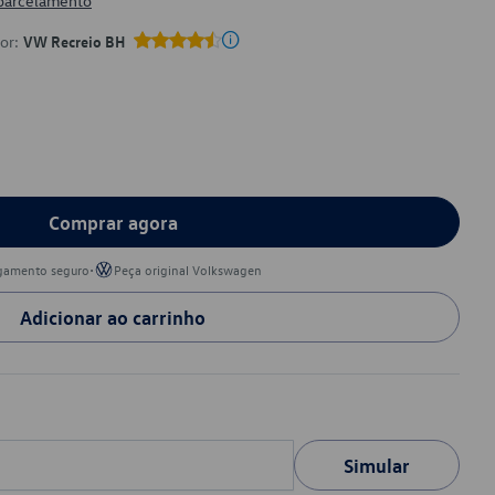
 parcelamento
por:
VW Recreio BH
Comprar agora
•
gamento seguro
Peça original Volkswagen
Adicionar ao carrinho
Simular