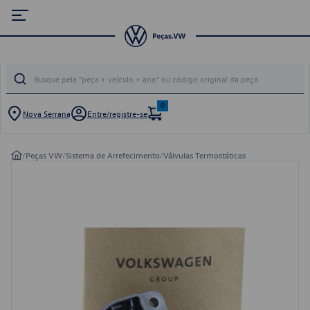
0
Nova Serrana
Entre/registre-se
/
Peças VW
/
Sistema de Arrefecimento
/
Válvulas Termostáticas