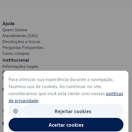
Ajuda
Quem Somos
Atendimento (SAC)
Devoluções e trocas
Perguntas Frequentes
Como comprar
Institucional
Informações Legais
Política de Privacidade
Política de Cookies
Para otimizar sua experiência durante a navegação,
fazemos uso de cookies. Ao continuar no site,
Formas de Pagamento
consideramos que você está ciente com nossas
políticas
de privacidade
.
Segurança
Rejeitar cookies
Aceitar cookies