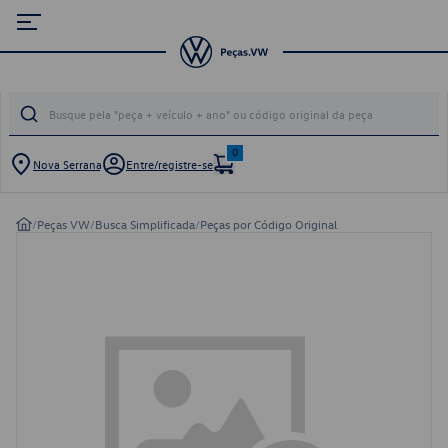
0
Nova Serrana
Entre/registre-se
/
Peças VW
/
Busca Simplificada
/
Peças por Código Original