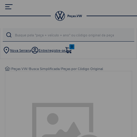
0
Nova Serrana
Entre/registre-se
/
Peças VW
/
Busca Simplificada
/
Peças por Código Original