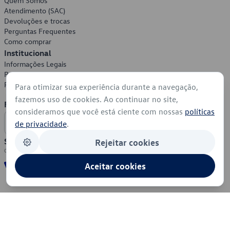
Quem Somos
Atendimento (SAC)
Devoluções e trocas
Perguntas Frequentes
Como comprar
Institucional
Informações Legais
Política de Privacidade
Política de Cookies
Para otimizar sua experiência durante a navegação,
fazemos uso de cookies. Ao continuar no site,
Formas de Pagamento
consideramos que você está ciente com nossas
políticas
de privacidade
.
Segurança
Rejeitar cookies
Aceitar cookies
© 2026 - Volkswagen do Brasil - Todos os direitos reservados