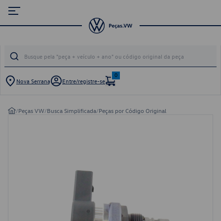
0
Nova Serrana
Entre/registre-se
/
Peças VW
/
Busca Simplificada
/
Peças por Código Original