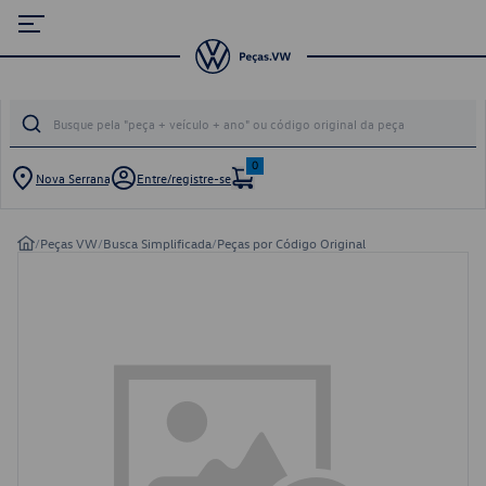
0
Nova Serrana
Entre/registre-se
/
Peças VW
/
Busca Simplificada
/
Peças por Código Original