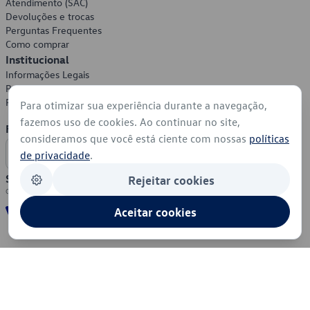
Atendimento (SAC)
Devoluções e trocas
Perguntas Frequentes
Como comprar
Institucional
Informações Legais
Política de Privacidade
Política de Cookies
Para otimizar sua experiência durante a navegação,
fazemos uso de cookies. Ao continuar no site,
Formas de Pagamento
consideramos que você está ciente com nossas
políticas
de privacidade
.
Segurança
Rejeitar cookies
Aceitar cookies
© 2026 - Volkswagen do Brasil - Todos os direitos reservados