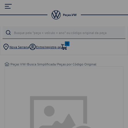
0
Nova Serrana
Entre/registre-se
/
Peças VW
/
Busca Simplificada
/
Peças por Código Original