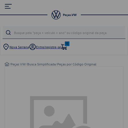
0
Nova Serrana
Entre/registre-se
/
Peças VW
/
Busca Simplificada
/
Peças por Código Original