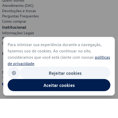
Quem Somos
Atendimento (SAC)
Devoluções e trocas
Perguntas Frequentes
Como comprar
Institucional
Informações Legais
Política de Privacidade
Política de Cookies
Para otimizar sua experiência durante a navegação,
fazemos uso de cookies. Ao continuar no site,
Formas de Pagamento
consideramos que você está ciente com nossas
políticas
de privacidade
.
Segurança
Rejeitar cookies
Aceitar cookies
© 2026 - Volkswagen do Brasil - Todos os direitos reservados