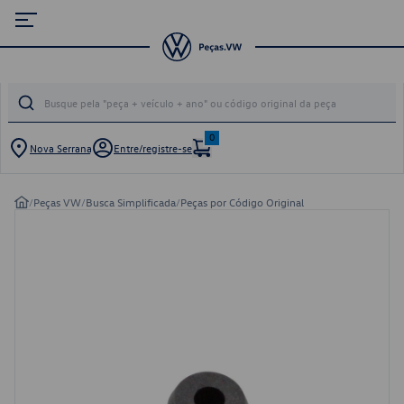
0
Nova Serrana
Entre/registre-se
/
Peças VW
/
Busca Simplificada
/
Peças por Código Original