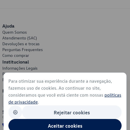
Ajuda
Quem Somos
Atendimento (SAC)
Devoluções e trocas
Perguntas Frequentes
Como comprar
Institucional
Informações Legais
Política de Privacidade
Política de Cookies
Para otimizar sua experiência durante a navegação,
fazemos uso de cookies. Ao continuar no site,
Formas de Pagamento
consideramos que você está ciente com nossas
políticas
de privacidade
.
Segurança
Rejeitar cookies
Aceitar cookies