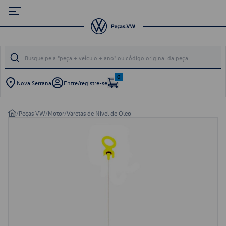
0
Nova Serrana
Entre/registre-se
/
Peças VW
/
Motor
/
Varetas de Nível de Óleo