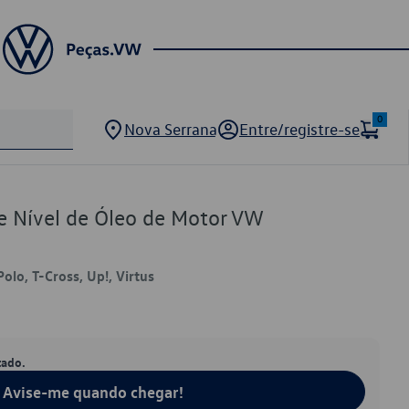
0
Nova Serrana
Entre/registre-se
e Nível de Óleo de Motor VW
Polo, T-Cross, Up!, Virtus
tado.
Avise-me quando chegar!