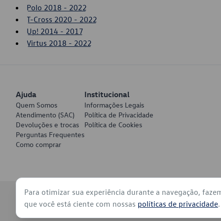
Polo 2018 - 2022
T-Cross 2020 - 2022
Up! 2014 - 2017
Virtus 2018 - 2022
Ajuda
Institucional
Quem Somos
Informações Legais
Atendimento (SAC)
Política de Privacidade
Devoluções e trocas
Política de Cookies
Perguntas Frequentes
Como comprar
Para otimizar sua experiência durante a navegação, faze
© 2026 - Volkswagen do Brasil - Todos os direitos reservados
que você está ciente com nossas
políticas de privacidade
.