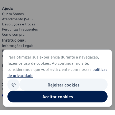
Ajuda
Quem Somos
Atendimento (SAC)
Devoluções e trocas
Perguntas Frequentes
Como comprar
Institucional
Informações Legais
Política de Privacidade
Política de Cookies
Para otimizar sua experiência durante a navegação,
fazemos uso de cookies. Ao continuar no site,
Formas de Pagamento
consideramos que você está ciente com nossas
políticas
de privacidade
.
Segurança
Rejeitar cookies
Aceitar cookies