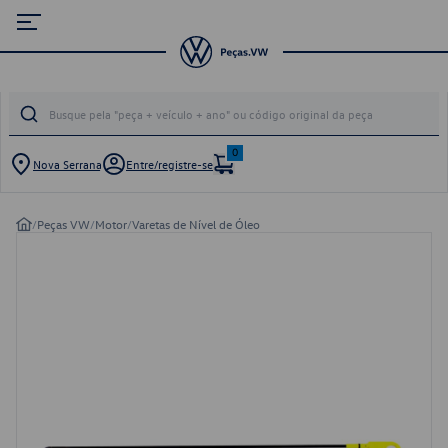
0
Nova Serrana
Entre/registre-se
/
Peças VW
/
Motor
/
Varetas de Nível de Óleo