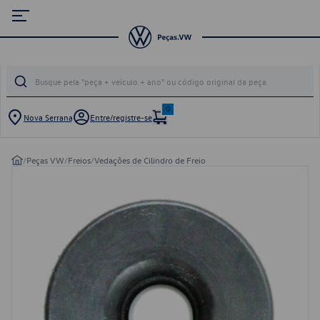
0
Nova Serrana
Entre/registre-se
/
Peças VW
/
Freios
/
Vedações de Cilindro de Freio