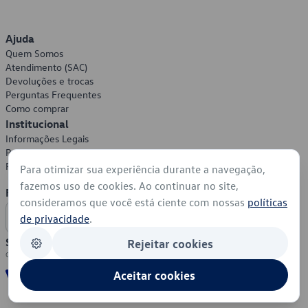
Ajuda
Quem Somos
Atendimento (SAC)
Devoluções e trocas
Perguntas Frequentes
Como comprar
Institucional
Informações Legais
Política de Privacidade
Política de Cookies
Para otimizar sua experiência durante a navegação,
fazemos uso de cookies. Ao continuar no site,
Formas de Pagamento
consideramos que você está ciente com nossas
políticas
de privacidade
.
Segurança
Rejeitar cookies
Aceitar cookies