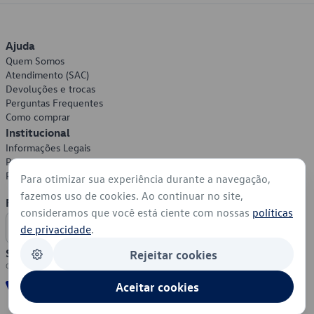
Ajuda
Quem Somos
Atendimento (SAC)
Devoluções e trocas
Perguntas Frequentes
Como comprar
Institucional
Informações Legais
Política de Privacidade
Política de Cookies
Para otimizar sua experiência durante a navegação,
fazemos uso de cookies. Ao continuar no site,
Formas de Pagamento
consideramos que você está ciente com nossas
políticas
de privacidade
.
Segurança
Rejeitar cookies
Aceitar cookies