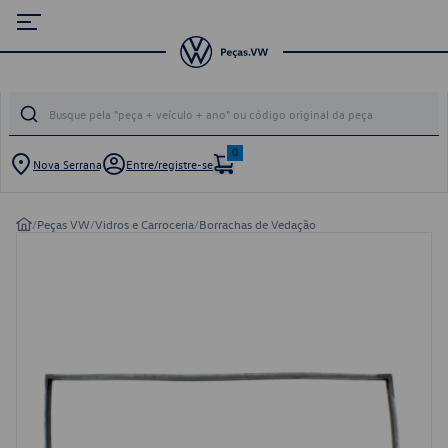
0
Nova Serrana
Entre/registre-se
/
Peças VW
/
Vidros e Carroceria
/
Borrachas de Vedação