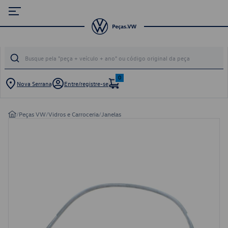
0
Nova Serrana
Entre/registre-se
/
Peças VW
/
Vidros e Carroceria
/
Janelas