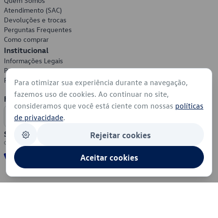
Quem Somos
Atendimento (SAC)
Devoluções e trocas
Perguntas Frequentes
Como comprar
Institucional
Informações Legais
Política de Privacidade
Política de Cookies
Para otimizar sua experiência durante a navegação,
fazemos uso de cookies. Ao continuar no site,
Formas de Pagamento
consideramos que você está ciente com nossas
políticas
de privacidade
.
Segurança
Rejeitar cookies
Aceitar cookies
© 2026 - Volkswagen do Brasil - Todos os direitos reservados