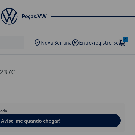
0
Nova Serrana
Entre/registre-se
3237C
tado.
Avise-me quando chegar!