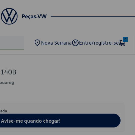
0
Nova Serrana
Entre/registre-se
9140B
Touareg
tado.
Avise-me quando chegar!