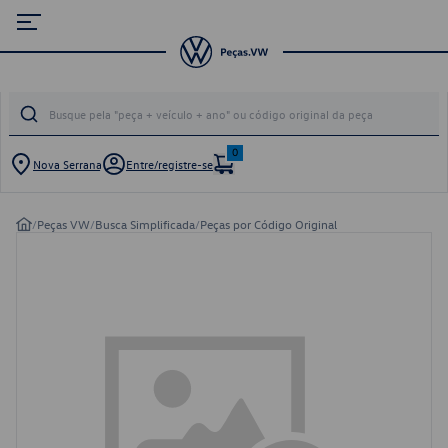
0
Nova Serrana
Entre/registre-se
/
Peças VW
/
Busca Simplificada
/
Peças por Código Original