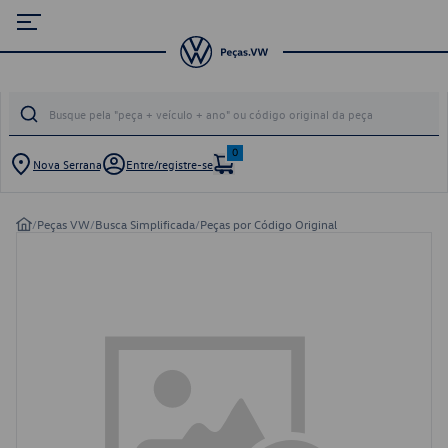
0
Nova Serrana
Entre/registre-se
/
Peças VW
/
Busca Simplificada
/
Peças por Código Original