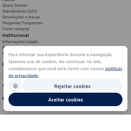
Quem Somos
Atendimento (SAC)
Devoluções e trocas
Perguntas Frequentes
Como comprar
Institucional
Informações Legais
Política de Privacidade
Política de Cookies
Para otimizar sua experiência durante a navegação,
fazemos uso de cookies. Ao continuar no site,
Formas de Pagamento
consideramos que você está ciente com nossas
políticas
de privacidade
.
Segurança
Rejeitar cookies
Aceitar cookies
© 2026 - Volkswagen do Brasil - Todos os direitos reservados