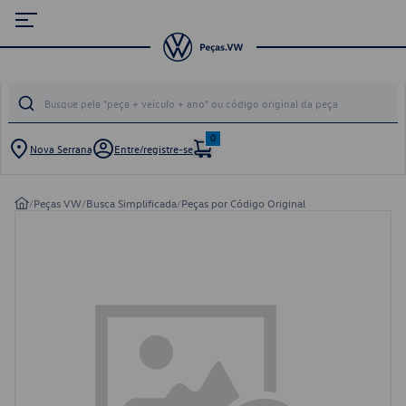
0
Nova Serrana
Entre/registre-se
/
Peças VW
/
Busca Simplificada
/
Peças por Código Original