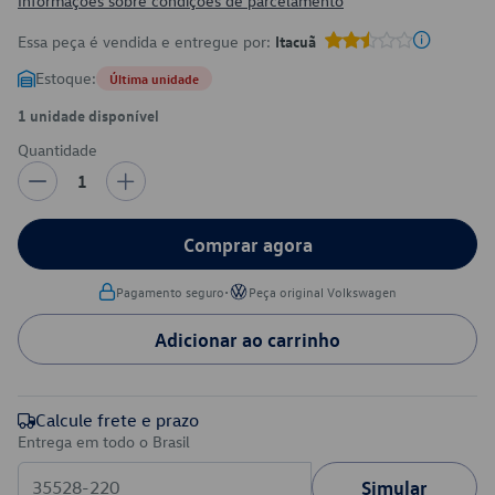
Informações sobre condições de parcelamento
Essa peça é vendida e entregue por:
Itacuã
Estoque:
Última unidade
1 unidade disponível
Quantidade
1
Comprar agora
•
Pagamento seguro
Peça original Volkswagen
Adicionar ao carrinho
Calcule frete e prazo
Entrega em todo o Brasil
Simular