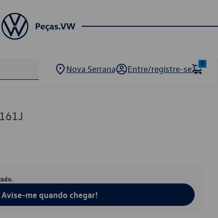
0
Nova Serrana
Entre/registre-se
161J
tado.
Avise-me quando chegar!