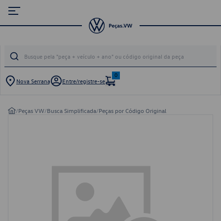
0
Nova Serrana
Entre/registre-se
/
Peças VW
/
Busca Simplificada
/
Peças por Código Original