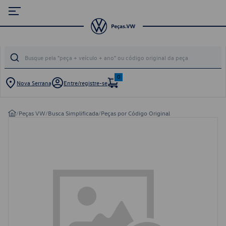
0
Nova Serrana
Entre/registre-se
/
Peças VW
/
Busca Simplificada
/
Peças por Código Original