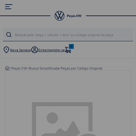
0
Nova Serrana
Entre/registre-se
/
Peças VW
/
Busca Simplificada
/
Peças por Código Original