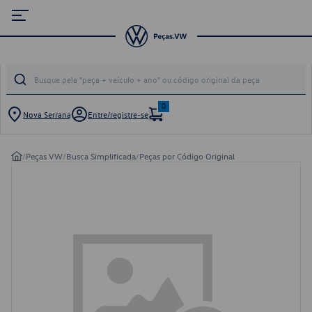
0
Nova Serrana
Entre/registre-se
/
Peças VW
/
Busca Simplificada
/
Peças por Código Original