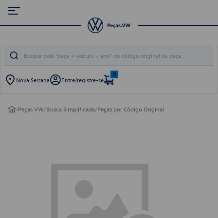
0
Nova Serrana
Entre/registre-se
/
Peças VW
/
Busca Simplificada
/
Peças por Código Original