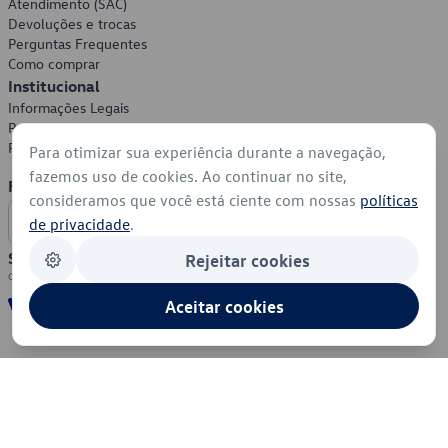
Atendimento (SAC)
Devoluções e trocas
Perguntas Frequentes
Como comprar
Institucional
Informações Legais
Política de Privacidade
Política de Cookies
Para otimizar sua experiência durante a navegação,
fazemos uso de cookies. Ao continuar no site,
Formas de Pagamento
consideramos que você está ciente com nossas
políticas
de privacidade
.
Segurança
Rejeitar cookies
Aceitar cookies
© 2026 - Volkswagen do Brasil - Todos os direitos reservados