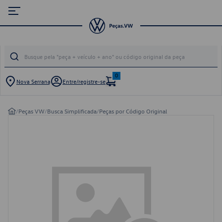
0
Nova Serrana
Entre/registre-se
/
Peças VW
/
Busca Simplificada
/
Peças por Código Original