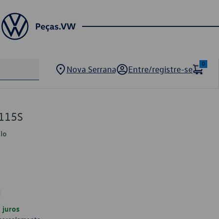
0
Nova Serrana
Entre/registre-se
115S
olo
juros