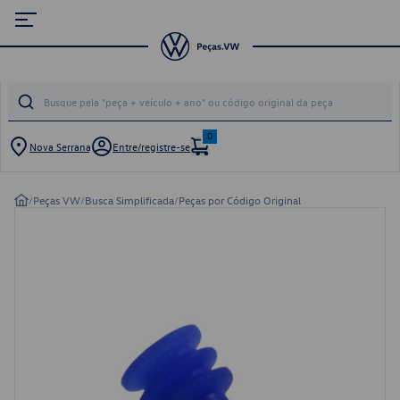
0
Nova Serrana
Entre/registre-se
/
Peças VW
/
Busca Simplificada
/
Peças por Código Original