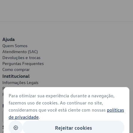
Ajuda
Quem Somos
Atendimento (SAC)
Devoluções e trocas
Perguntas Frequentes
Como comprar
Institucional
Informações Legais
Política de Privacidade
Política de Cookies
Para otimizar sua experiência durante a navegação,
fazemos uso de cookies. Ao continuar no site,
Formas de Pagamento
consideramos que você está ciente com nossas
políticas
de privacidade
.
Segurança
Rejeitar cookies