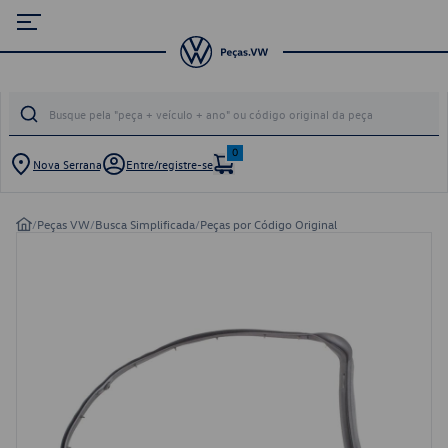
0
Nova Serrana
Entre/registre-se
/
Peças VW
/
Busca Simplificada
/
Peças por Código Original