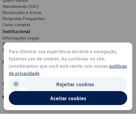
Quem Somos
Atendimento (SAC)
Devoluções e trocas
Perguntas Frequentes
Como comprar
Institucional
Informações Legais
Política de Privacidade
Política de Cookies
Para otimizar sua experiência durante a navegação,
fazemos uso de cookies. Ao continuar no site,
Formas de Pagamento
consideramos que você está ciente com nossas
políticas
de privacidade
.
Segurança
Rejeitar cookies
Aceitar cookies
© 2026 - Volkswagen do Brasil - Todos os direitos reservados