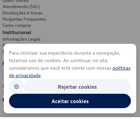
Quem Somos
Atendimento (SAC)
Devoluções e trocas
Perguntas Frequentes
Como comprar
Institucional
Informações Legais
Política de Privacidade
Política de Cookies
Para otimizar sua experiência durante a navegação,
fazemos uso de cookies. Ao continuar no site,
Formas de Pagamento
consideramos que você está ciente com nossas
políticas
de privacidade
.
Segurança
Rejeitar cookies
Aceitar cookies
© 2026 - Volkswagen do Brasil - Todos os direitos reservados