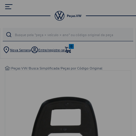
0
Nova Serrana
Entre/registre-se
/
Peças VW
/
Busca Simplificada
/
Peças por Código Original