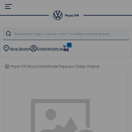
0
Nova Serrana
Entre/registre-se
/
Peças VW
/
Busca Simplificada
/
Peças por Código Original