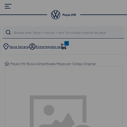
0
Nova Serrana
Entre/registre-se
/
Peças VW
/
Busca Simplificada
/
Peças por Código Original