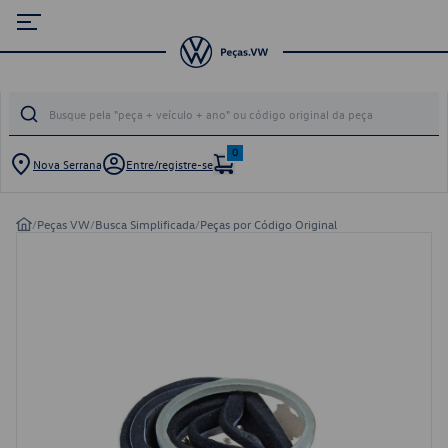
0
Nova Serrana
Entre/registre-se
/
Peças VW
/
Busca Simplificada
/
Peças por Código Original