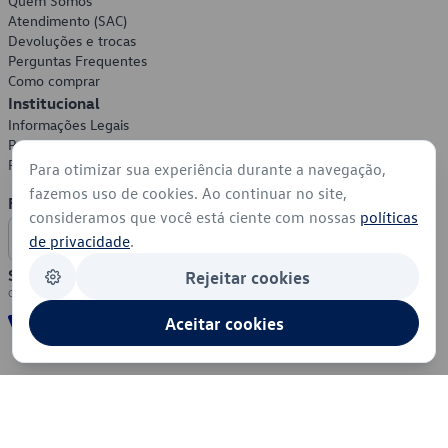
Quem Somos
Atendimento (SAC)
Devoluções e trocas
Perguntas Frequentes
Como comprar
Institucional
Informações Legais
Política de Privacidade
Política de Cookies
Para otimizar sua experiência durante a navegação,
fazemos uso de cookies. Ao continuar no site,
Formas de Pagamento
consideramos que você está ciente com nossas
políticas
de privacidade
.
Segurança
Rejeitar cookies
Aceitar cookies
© 2026 - Volkswagen do Brasil - Todos os direitos reservados