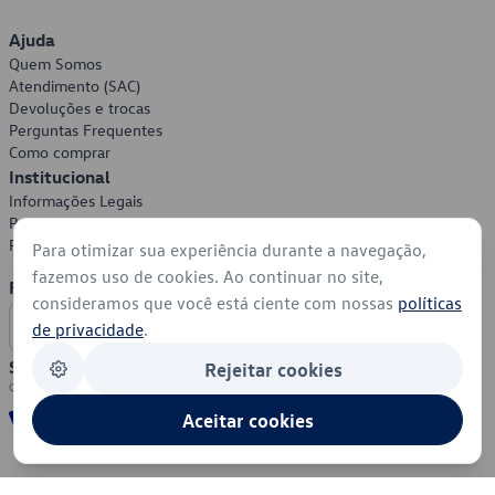
Ajuda
Quem Somos
Atendimento (SAC)
Devoluções e trocas
Perguntas Frequentes
Como comprar
Institucional
Informações Legais
Política de Privacidade
Política de Cookies
Para otimizar sua experiência durante a navegação,
fazemos uso de cookies. Ao continuar no site,
Formas de Pagamento
consideramos que você está ciente com nossas
políticas
de privacidade
.
Segurança
Rejeitar cookies
Aceitar cookies