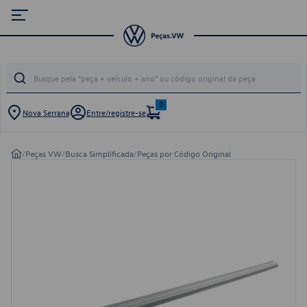
0
Nova Serrana
Entre/registre-se
/
Peças VW
/
Busca Simplificada
/
Peças por Código Original