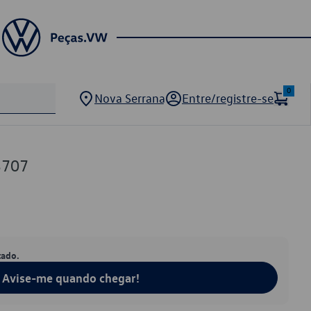
0
Nova Serrana
Entre/registre-se
3707
tado.
Avise-me quando chegar!