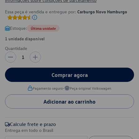
Informações sobre condições de parcelamento
Essa peça é vendida e entregue por:
Carburgo Novo Hamburgo
Estoque:
Última unidade
1 unidade disponível
Quantidade
1
Comprar agora
•
Pagamento seguro
Peça original Volkswagen
Adicionar ao carrinho
Calcule frete e prazo
Entrega em todo o Brasil