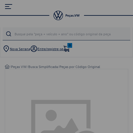
0
Nova Serrana
Entre/registre-se
/
Peças VW
/
Busca Simplificada
/
Peças por Código Original