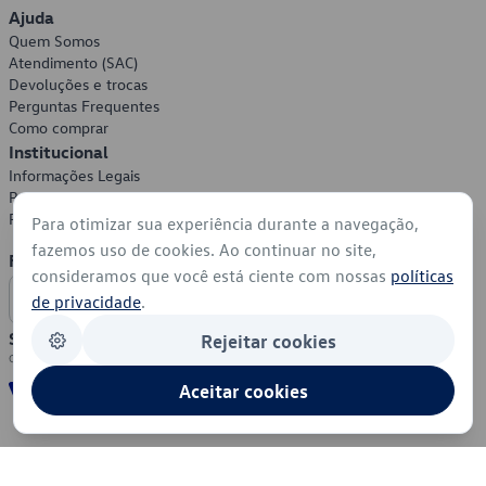
Ajuda
Quem Somos
Atendimento (SAC)
Devoluções e trocas
Perguntas Frequentes
Como comprar
Institucional
Informações Legais
Política de Privacidade
Política de Cookies
Para otimizar sua experiência durante a navegação,
fazemos uso de cookies. Ao continuar no site,
Formas de Pagamento
consideramos que você está ciente com nossas
políticas
de privacidade
.
Segurança
Rejeitar cookies
Aceitar cookies