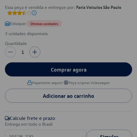
Essa peça é vendida e entregue por:
Faria Veículos São Paulo
Estoque:
Últimas unidades
3 unidades disponíveis
Quantidade
1
Comprar agora
•
Pagamento seguro
Peça original Volkswagen
Adicionar ao carrinho
Calcule frete e prazo
Entrega em todo o Brasil
Simular