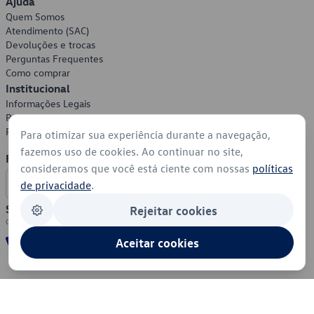
Ajuda
Quem Somos
Atendimento (SAC)
Devoluções e trocas
Perguntas Frequentes
Como comprar
Institucional
Informações Legais
Política de Privacidade
Política de Cookies
Para otimizar sua experiência durante a navegação,
fazemos uso de cookies. Ao continuar no site,
Formas de Pagamento
consideramos que você está ciente com nossas
políticas
de privacidade
.
Segurança
Rejeitar cookies
Aceitar cookies
© 2026 - Volkswagen do Brasil - Todos os direitos reservados