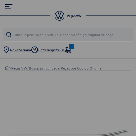
0
Nova Serrana
Entre/registre-se
/
Peças VW
/
Busca Simplificada
/
Peças por Código Original