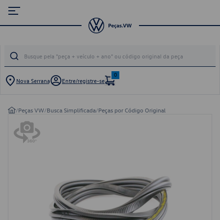
0
Nova Serrana
Entre/registre-se
/
Peças VW
/
Busca Simplificada
/
Peças por Código Original