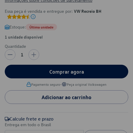
Informações sobre condições de parcelamento
Essa peça é vendida e entregue por:
VW Recreio BH
Estoque:
Última unidade
1 unidade disponível
Quantidade
1
Comprar agora
•
Pagamento seguro
Peça original Volkswagen
Adicionar ao carrinho
Calcule frete e prazo
Entrega em todo o Brasil