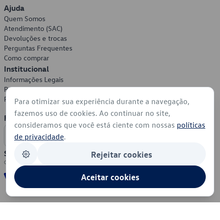
Ajuda
Quem Somos
Atendimento (SAC)
Devoluções e trocas
Perguntas Frequentes
Como comprar
Institucional
Informações Legais
Política de Privacidade
Política de Cookies
Para otimizar sua experiência durante a navegação,
fazemos uso de cookies. Ao continuar no site,
Formas de Pagamento
consideramos que você está ciente com nossas
políticas
de privacidade
.
Segurança
Rejeitar cookies
Aceitar cookies