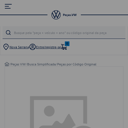
0
Nova Serrana
Entre/registre-se
/
Peças VW
/
Busca Simplificada
/
Peças por Código Original