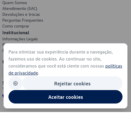
Quem Somos
Atendimento (SAC)
Devoluções e trocas
Perguntas Frequentes
Como comprar
Institucional
Informações Legais
Política de Privacidade
Política de Cookies
Para otimizar sua experiência durante a navegação,
fazemos uso de cookies. Ao continuar no site,
Formas de Pagamento
consideramos que você está ciente com nossas
políticas
de privacidade
.
Segurança
Rejeitar cookies
Aceitar cookies
© 2026 - Volkswagen do Brasil - Todos os direitos reservados