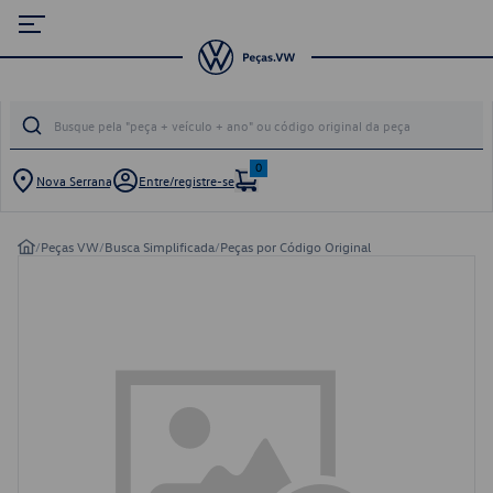
0
Nova Serrana
Entre/registre-se
/
Peças VW
/
Busca Simplificada
/
Peças por Código Original