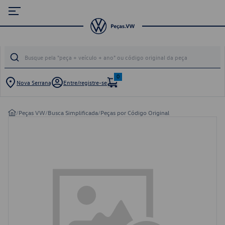
0
Nova Serrana
Entre/registre-se
/
Peças VW
/
Busca Simplificada
/
Peças por Código Original