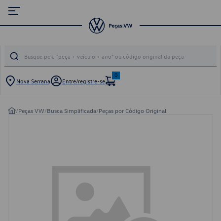
0
Nova Serrana
Entre/registre-se
/
Peças VW
/
Busca Simplificada
/
Peças por Código Original