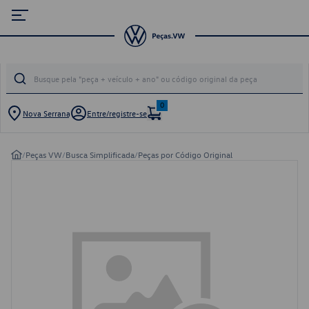
0
Nova Serrana
Entre/registre-se
/
Peças VW
/
Busca Simplificada
/
Peças por Código Original