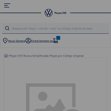
0
Nova Serrana
Entre/registre-se
/
Peças VW
/
Busca Simplificada
/
Peças por Código Original