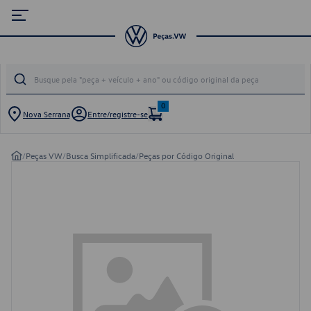
0
Nova Serrana
Entre/registre-se
/
Peças VW
/
Busca Simplificada
/
Peças por Código Original