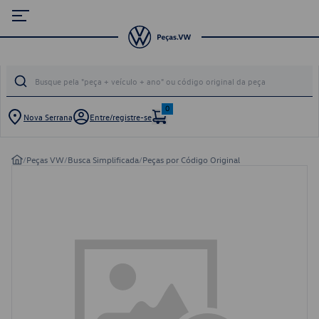
0
Nova Serrana
Entre/registre-se
/
Peças VW
/
Busca Simplificada
/
Peças por Código Original