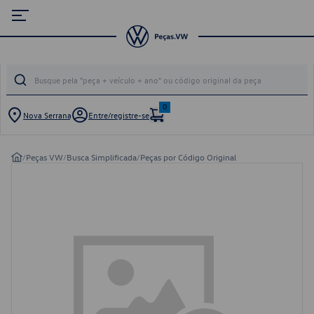
0
Nova Serrana
Entre/registre-se
/
Peças VW
/
Busca Simplificada
/
Peças por Código Original