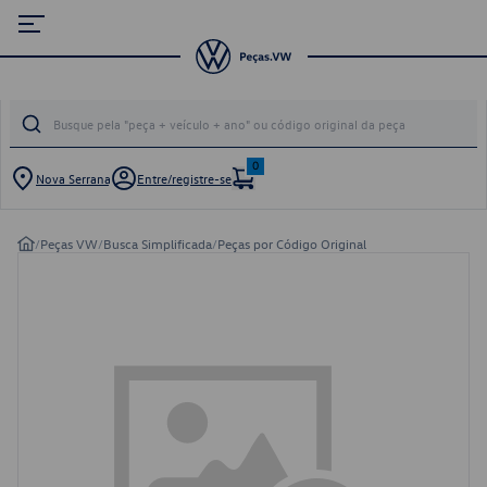
0
Nova Serrana
Entre/registre-se
/
Peças VW
/
Busca Simplificada
/
Peças por Código Original