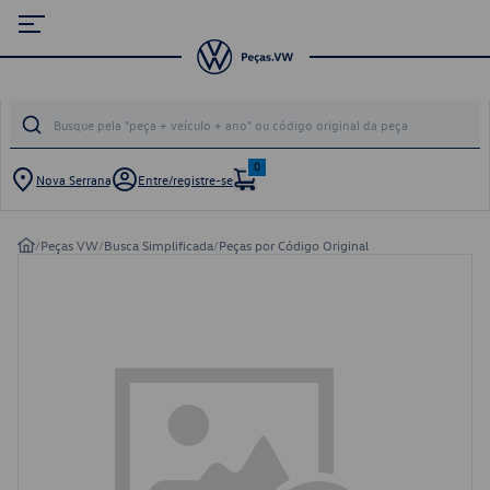
0
Nova Serrana
Entre/registre-se
/
Peças VW
/
Busca Simplificada
/
Peças por Código Original